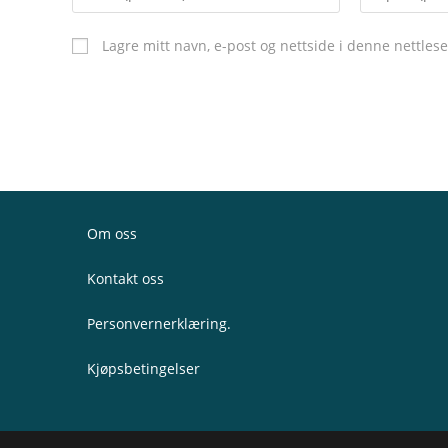
Lagre mitt navn, e-post og nettside i denne nettle
Om oss
Kontakt oss
Personvernerklæring.
Kjøpsbetingelser