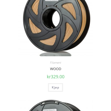
Filament
WOOD
kr
329.00
Kjøp