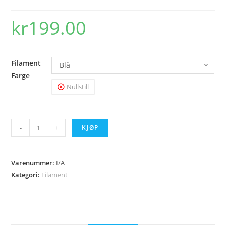
kr
199.00
Filament
Blå
Farge
Nullstill
Neonfarger
-
+
KJØP
(Fluorescent)
antall
Varenummer:
I/A
Kategori:
Filament